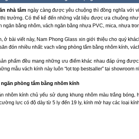
ăn nhà tắm
ngày càng được yêu chuộng thì đồng nghĩa với việ
n thị trường. Có thể kể đến những vật liệu được ưa chuộng n
ch ngăn bằng nhôm, vách ngăn bằng nhựa PVC, mica, nhựa tro
n, ở bài viết này, Nam Phong Glass xin giới thiệu cho quý kh
săn đón nhiều nhất: vach văng phòng tắm bằng nhôm kính, vác
 sản phẩm đều mang những ưu điểm khác nhau đáp ứng được 
những mẫu vách kính này luôn “lọt top bestsaller” tại showroo
h ngăn phòng tắm bằng nhôm kính
n nhôm kính chủ yếu sử dụng khung nhôm màu trắng bóng, ha
cường lực có độ dày từ 5 ly đến 19 ly, kính mờ hay các loại k