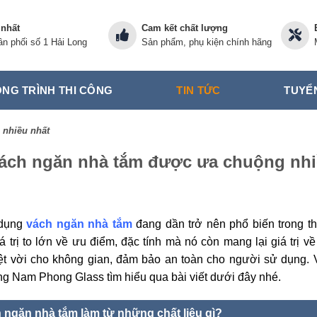
 nhất
Cam kết chất lượng
n phối số 1 Hải Long
Sản phẩm, phụ kiện chính hãng
NG TRÌNH THI CÔNG
TIN TỨC
TUYỂ
 nhiều nhất
ách ngăn nhà tắm được ưa chuộng nhi
 dụng
vách ngăn nhà tắm
đang dần trở nên phổ biến trong th
 trị to lớn về ưu điểm, đặc tính mà nó còn mang lại giá trị v
ệt vời cho không gian, đảm bảo an toàn cho người sử dụng.
g Nam Phong Glass tìm hiểu qua bài viết dưới đây nhé.
h ngăn nhà tắm làm từ những chất liệu gì?