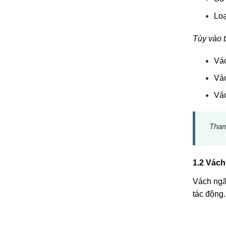
Loạ
Tùy vào t
Vác
Vác
Vác
Tham
1.2 Vách
Vách ngă
tác động.