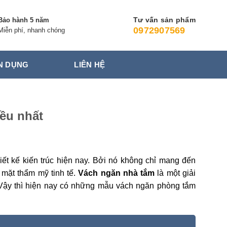
Tư vấn sản phẩm
Bảo hành 5 năm
0972907569
Miễn phí, nhanh chóng
N DỤNG
LIÊN HỆ
ều nhất
iết kế kiến trúc hiện nay. Bởi nó không chỉ mang đến
ề mặt thẩm mỹ tinh tế.
Vách ngăn nhà tắm
là một giải
 Vậy thì hiện nay có những mẫu vách ngăn phòng tắm