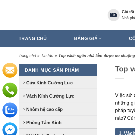
Skip
to
Giá tốt
content
Nhà phâ
TRANG CHỦ
BẢNG GIÁ
CÔ
Trang chủ
»
Tin tức
»
Top vách ngăn nhà tắm được ưa chuộng
Top v
DANH MỤC SẢN PHẨM
Cửa Kính Cường Lực
Việc sử
Vách Kính Cường Lực
những giá
Nhôm hệ cao cấp
pháp tuy
nào? Cùn
Phòng Tắm Kính
1. Vác