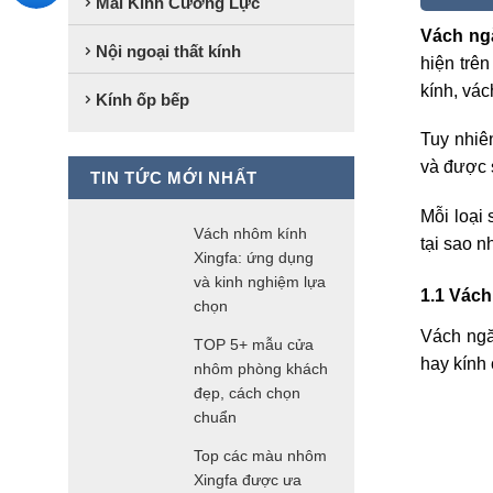
Mái Kính Cường Lực
Vách ng
Nội ngoại thất kính
hiện trê
kính, vá
Kính ốp bếp
Tuy nhiê
và được 
TIN TỨC MỚI NHẤT
Mỗi loại
Vách nhôm kính
tại sao 
Xingfa: ứng dụng
và kinh nghiệm lựa
1.1 Vác
chọn
Vách ngă
TOP 5+ mẫu cửa
hay kính 
nhôm phòng khách
đẹp, cách chọn
chuẩn
Top các màu nhôm
Xingfa được ưa