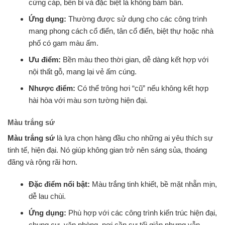
cứng cáp, bền bỉ và đặc biệt là không bám bẩn.
Ứng dụng:
Thường được sử dụng cho các công trình
mang phong cách cổ điển, tân cổ điển, biệt thự hoặc nhà
phố có gam màu ấm.
Ưu điểm:
Bền màu theo thời gian, dễ dàng kết hợp với
nội thất gỗ, mang lại vẻ ấm cúng.
Nhược điểm:
Có thể trông hơi “cũ” nếu không kết hợp
hài hòa với màu sơn tường hiện đại.
Màu trắng sứ
Màu trắng sứ
là lựa chọn hàng đầu cho những ai yêu thích sự
tinh tế, hiện đại. Nó giúp không gian trở nên sáng sủa, thoáng
đãng và rộng rãi hơn.
Đặc điểm nổi bật:
Màu trắng tinh khiết, bề mặt nhẵn mịn,
dễ lau chùi.
Ứng dụng:
Phù hợp với các công trình kiến trúc hiện đại,
chung cư, văn phòng, nơi cần sự tối giản nhưng vẫn