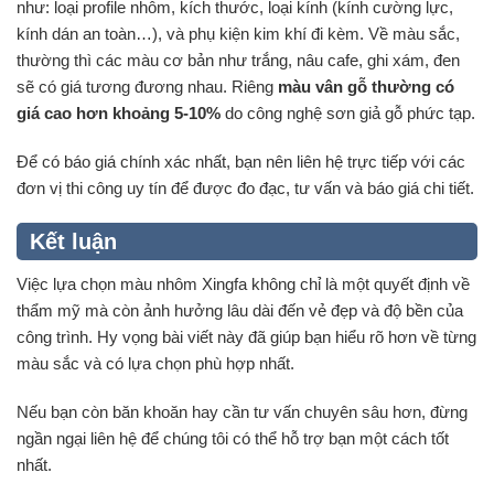
như: loại profile nhôm, kích thước, loại kính (kính cường lực,
kính dán an toàn…), và phụ kiện kim khí đi kèm. Về màu sắc,
thường thì các màu cơ bản như trắng, nâu cafe, ghi xám, đen
sẽ có giá tương đương nhau. Riêng
màu vân gỗ thường có
giá cao hơn khoảng 5-10%
do công nghệ sơn giả gỗ phức tạp.
Để có báo giá chính xác nhất, bạn nên liên hệ trực tiếp với các
đơn vị thi công uy tín để được đo đạc, tư vấn và báo giá chi tiết.
Kết luận
Việc lựa chọn màu nhôm Xingfa không chỉ là một quyết định về
thẩm mỹ mà còn ảnh hưởng lâu dài đến vẻ đẹp và độ bền của
công trình. Hy vọng bài viết này đã giúp bạn hiểu rõ hơn về từng
màu sắc và có lựa chọn phù hợp nhất.
Nếu bạn còn băn khoăn hay cần tư vấn chuyên sâu hơn, đừng
ngần ngại liên hệ để chúng tôi có thể hỗ trợ bạn một cách tốt
nhất.