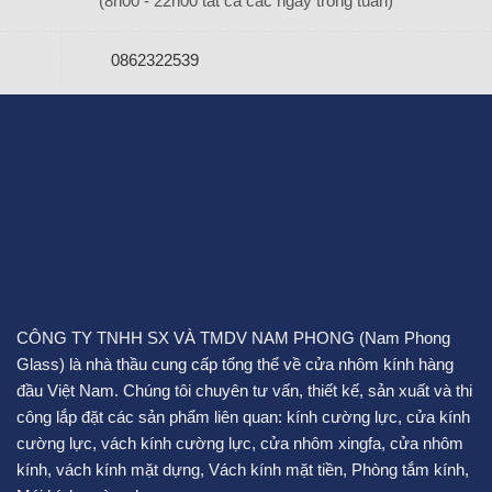
(8h00 - 22h00 tất cả các ngày trong tuần)
0862322539
CÔNG TY TNHH SX VÀ TMDV NAM PHONG (Nam Phong
Glass) là nhà thầu cung cấp tổng thể về cửa nhôm kính hàng
đầu Việt Nam. Chúng tôi chuyên tư vấn, thiết kế, sản xuất và thi
công lắp đặt các sản phẩm liên quan:
kính cường lực
,
cửa kính
cường lực
,
vách kính cường lực
,
cửa nhôm xingfa
,
cửa nhôm
kính
,
vách kính mặt dựng
,
Vách kính mặt tiền
,
Phòng tắm kính
,