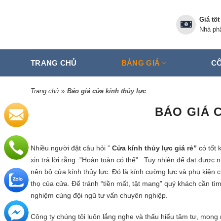
Skip
to
Giá tốt
content
Nhà phâ
TRANG CHỦ
BẢNG GIÁ
CÔ
Trang chủ
»
Báo giá cửa kính thủy lực
BÁO GIÁ 
Nhiều người đặt câu hỏi ”
Cửa kính thủy lực
giá rẻ”
có tốt 
xin trả lời rằng :”Hoàn toàn có thể” . Tuy nhiên để đạt đượ
nên bộ cửa kính thủy lực. Đó là kính cường lực và phụ kiện 
thọ của cửa. Để tránh “tiền mất, tật mang” quý khách cần tìm
nghiệm cùng đội ngũ tư vấn chuyên nghiệp.
Công ty chúng tôi luôn lắng nghe và thấu hiểu tâm tư, mon