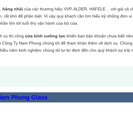
,
hàng nhái
của các thương hiệu VVP, ALDER, HAFELE… với giá cả c
 rất khó để phân biệt. Vì vậy quý khách cần tìm hiểu kỹ những đơn vị 
phần lớn tới tuổi thọ vận hành của bộ cửa.
ch vụ thi công
cửa kính cường lực
khiến bạn băn khoăn chưa biết nê
 với Công Ty Nam Phong chúng tôi để tham khảo thêm về dịch vụ. Chúng 
nhiều năm kinh nghiệm chúng tôi tự tin đem đến cho quý khách sự trải
 Nam Phong Glass