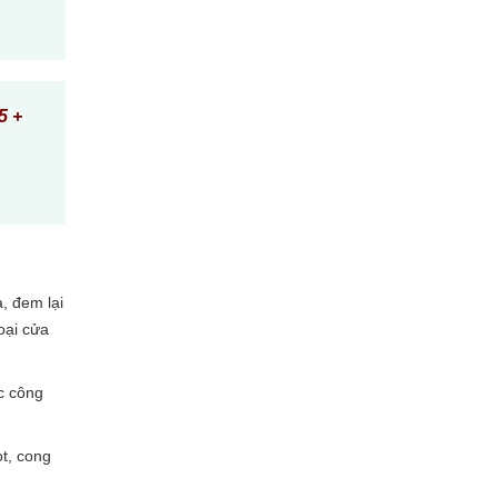
5 +
, đem lại
oại cửa
ác công
ọt, cong