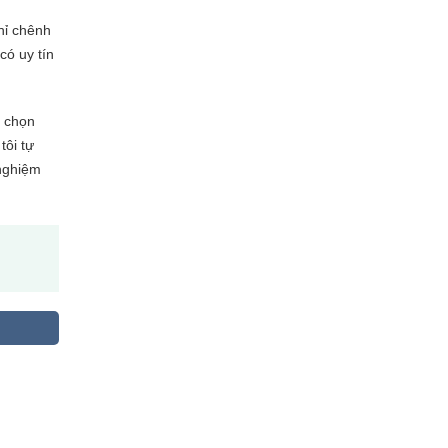
hỉ chênh
có uy tín
n chọn
tôi tự
 nghiệm