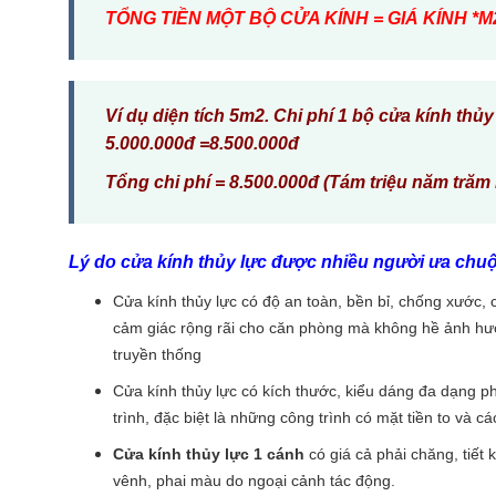
TỔNG TIỀN MỘT BỘ CỬA KÍNH = GIÁ KÍNH *M
Ví dụ diện tích 5m2. Chi phí 1 bộ cửa kính th
5.000.000đ =8.500.000đ
Tổng chi phí = 8.500.000đ (Tám triệu năm trăm
Lý do cửa kính thủy lực được nhiều người ưa chuộ
Cửa kính thủy lực có độ an toàn, bền bỉ, chống xước, c
cảm giác rộng rãi cho căn phòng mà không hề ảnh hưởng
truyền thống
Cửa kính thủy lực có kích thước, kiểu dáng đa dạng ph
trình, đặc biệt là những công trình có mặt tiền to và
Cửa kính thủy lực 1 cánh
có giá cả phải chăng, tiết
vênh, phai màu do ngoại cảnh tác động.