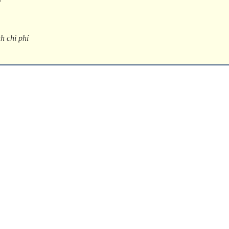
T
h chi phí