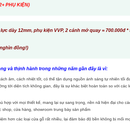
2+ PHỤ KIỆN)
ủy lực dày 12mm, phụ kiện VVP, 2 cánh mở quay = 700.000đ * 
 nghìn đồng!)
ng và thịnh hành trong những năm gần đây là vì:
ách âm, cách nhiệt tốt, có thể tận dụng nguồn ánh sáng tự nhiên tối đa
 tới diện tích không gian, đây là sự khác biệt hoàn toàn so với các l
ù hợp với mọi thiết kế, mang lại sự sang trọng, nền nã hiện đại cho c
 các shop, cửa hàng, showroom trung bày sản phẩm
 kiệm hơn các loại cửa gỗ rất nhiều, lại đảm bảo độ bền không bị mối m