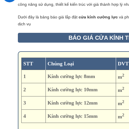
công năng sử dụng, thiết kế kiến trúc với giá thành hợp lý nh
Dưới đây là bảng báo giá lắp đặt
cửa kính cường lực
và ph
dịch vụ
BÁO GIÁ CỬA KÍNH 
STT
Chủng Loại
DVT
2
1
Kính cường lực 8mm
m
2
2
Kính cường lực 10mm
m
2
3
Kính cường lực 12mm
m
2
4
Kính cường lực 15mm
m