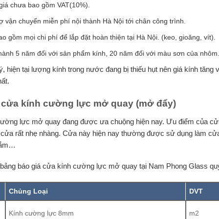
giá chưa bao gồm VAT(10%).
ợ vận chuyển miễn phí nội thành Hà Nội tới chân công trình.
o gồm mọi chi phí để lắp đặt hoàn thiện tại Hà Nội. (keo, gioăng, vít).
hành 5 năm đối với sản phẩm kính, 20 năm đối với màu sơn của nhôm
, hiện tại lượng kính trong nước đang bị thiếu hụt nên giá kính tăng
hất.
 cửa kính cường lực mở quay (mở đẩy)
ường lực mở quay đang được ưa chuộng hiện nay. Ưu điểm của cửa n
 cửa rất nhẹ nhàng. Cửa này hiện nay thường được sử dụng làm cửa 
sắm…
 bảng báo giá cửa kính cường lực mở quay tại Nam Phong Glass qu
Chủng Loại
DVT
Kính cường lực 8mm
m2