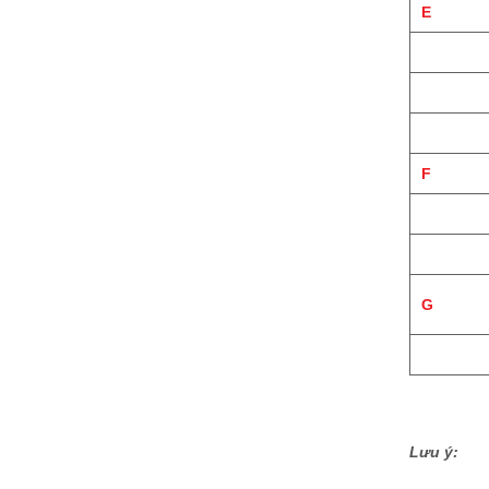
E
F
G
Lưu ý: