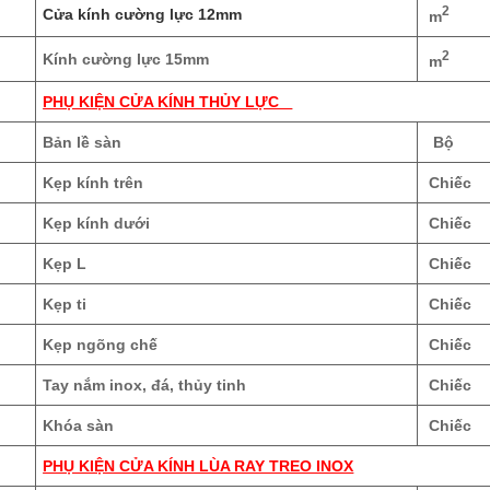
2
Cửa kính cường lực 12mm
m
2
Kính cường lực 15mm
m
PHỤ KIỆN CỬA KÍNH THỦY LỰC
Bản lề sàn
Bộ
Kẹp kính trên
Chiếc
Kẹp kính dưới
Chiếc
Kẹp L
Chiếc
Kẹp ti
Chiếc
Kẹp ngõng chế
Chiếc
Tay nắm inox, đá, thủy tinh
Chiếc
Khóa sàn
Chiếc
PHỤ KIỆN CỬA KÍNH LÙA RAY TREO INOX