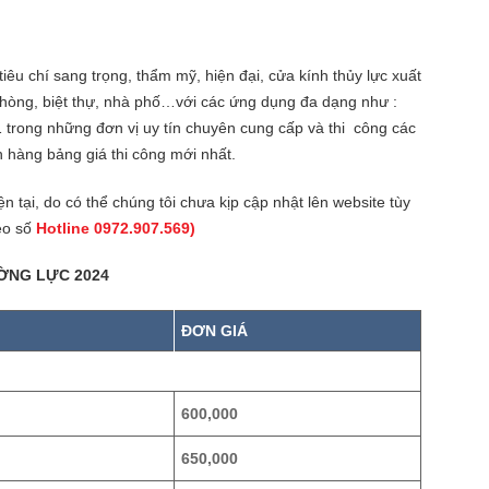
iêu chí sang trọng, thẩm mỹ, hiện đại, cửa kính thủy lực xuất
phòng, biệt thự, nhà phố…với các ứng dụng đa dạng như :
1 trong những đơn vị uy tín chuyên cung cấp và thi công các
h hàng bảng giá thi công mới nhất.
ện tại, do có thể chúng tôi chưa kịp cập nhật lên website tùy
heo số
Hotline 0972.907.569)
ỜNG LỰC 2024
ĐƠN GIÁ
600,000
650,000