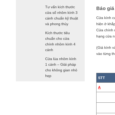
Tư vấn kích thước
Báo giá
cửa sổ nhôm kính 3
Cửa kính cư
cánh chuẩn kỹ thuật
và phong thủy
hiện ở khắp
Cửa chính 
Kích thước tiêu
hạng cửa nh
chuẩn cho cửa
chính nhôm kính 4
(Giá kính v
cánh
vào từng th
Cửa lùa nhôm kính
1 cánh – Giải pháp
cho không gian nhỏ
hẹp
STT
A