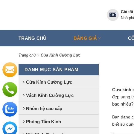
Skip
to
Giá tốt
content
Nhà phâ
TRANG CHỦ
BẢNG GIÁ
CÔ
Trang chủ
»
Cửa Kính Cường Lực
DANH MỤC SẢN PHẨM
Cửa Kính Cường Lực
Cửa kính 
Vách Kính Cường Lực
đẹp sang t
bao nhiêu?
Nhôm hệ cao cấp
Bạn đang cầ
Phòng Tắm Kính
biết sử dụn