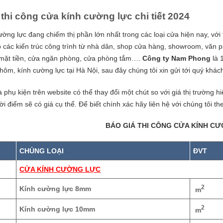
 thi công cửa kính cường lực chi tiết 2024
ờng lực đang chiếm thị phần lớn nhất trong các loại cửa hiện nay, với t
 các kiến trúc công trình từ nhà dân, shop cửa hàng, showroom, văn 
mặt tiền, cửa ngăn phòng, cửa phòng tắm….
Công ty Nam Phong
là 
ôm, kính cường lực tại Hà Nội, sau đây chúng tôi xin gửi tới quý khác
à phụ kiện trên website có thể thay đổi một chút so với giá thị trường hi
ời điểm sẽ có giá cụ thể. Để biết chính xác hãy liên hệ với chúng tôi t
BÁO GIÁ THI CÔNG CỬA KÍNH CƯ
CHỦNG LOẠI
ĐVT
CỬA KÍNH CƯỜNG LỰC
2
Kính cường lực 8mm
m
2
Kính cường lực 10mm
m