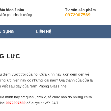
Tư vấn sản phẩm
Bảo hành 5 năm
0972907569
Miễn phí, nhanh chóng
N DỤNG
LIÊN HỆ
G LỰC
 điểm vượt trội của nó. Cửa kính này luôn đem đến vẻ
ờng lực hiện nay có những loại nào? Giá thành của cửa là
ài viết sau đây của Nam Phong Glass nhé!
ủa mình hay cơ quan , đơn vị, tổ chức nào đó nhưng chưa
line
0972907569
để được tư vấn 24/7.