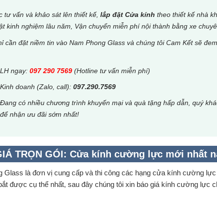
 tư vấn và khảo sát lên thiết kế,
lắp đặt Cửa kính
theo thiết kế nhà k
ật kinh nghiệm lâu năm, Vận chuyển miễn phí nội thành bằng xe chuyê
ỉ cần đặt niềm tin vào Nam Phong Glass và chúng tôi Cam Kết sẽ đem l
LH ngay:
097 290 7569
(Hotline tư vấn miễn phí)
Kinh doanh (Zalo, call):
097.290.7569
Đang có nhiều chương trình khuyến mại và quà tặng hấp dẫn, quý khách
để nhận ưu đãi sớm nhất!
IÁ TRỌN GÓI: Cửa kính cường lực mới nhất 
Glass là đơn vị cung cấp và thi công các hạng cửa kính cường lực c
ắt được cụ thể nhất, sau đây chúng tôi xin báo
giá kính cường lực
ch