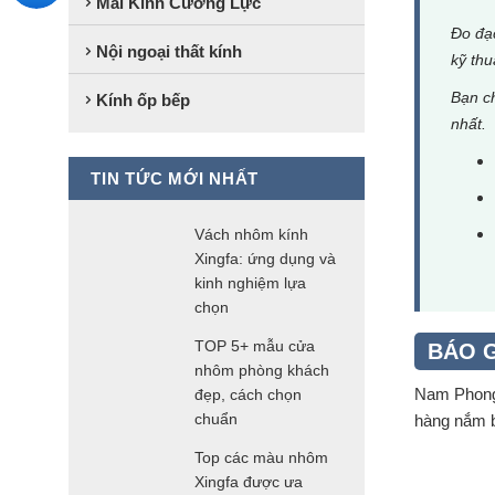
Mái Kính Cường Lực
Đo đạc
Nội ngoại thất kính
kỹ thu
Bạn ch
Kính ốp bếp
nhất.
TIN TỨC MỚI NHẤT
Vách nhôm kính
Xingfa: ứng dụng và
kinh nghiệm lựa
chọn
TOP 5+ mẫu cửa
BÁO G
nhôm phòng khách
Nam Phong 
đẹp, cách chọn
chuẩn
hàng nắm b
Top các màu nhôm
Xingfa được ưa