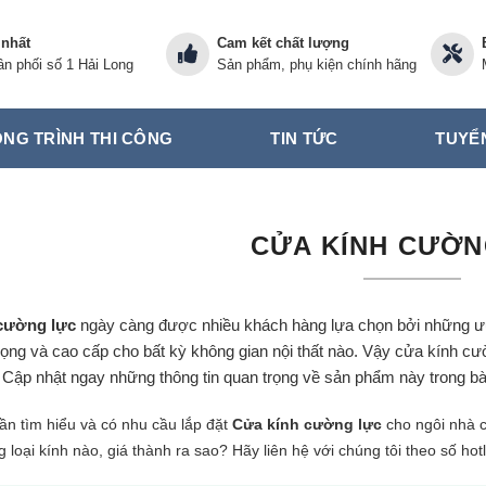
 nhất
Cam kết chất lượng
n phối số 1 Hải Long
Sản phẩm, phụ kiện chính hãng
NG TRÌNH THI CÔNG
TIN TỨC
TUYỂ
CỬA KÍNH CƯỜN
cường lực
ngày càng được nhiều khách hàng lựa chọn bởi những ưu
rọng và cao cấp cho bất kỳ không gian nội thất nào. Vậy cửa kính cư
 Cập nhật ngay những thông tin quan trọng về sản phẩm này trong b
n tìm hiểu và có nhu cầu lắp đặt
Cửa kính cường lực
cho ngôi nhà c
g loại kính nào, giá thành ra sao? Hãy liên hệ với chúng tôi theo số hot