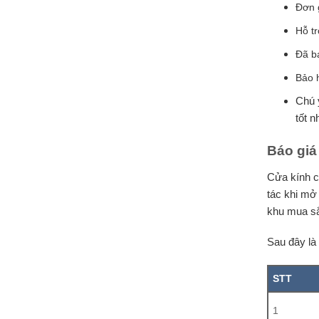
Đơn 
Hỗ tr
Đã ba
Bảo 
Chú ý
tốt n
Báo giá
Cửa kính c
tác khi mở
khu mua 
Sau đây là
STT
1