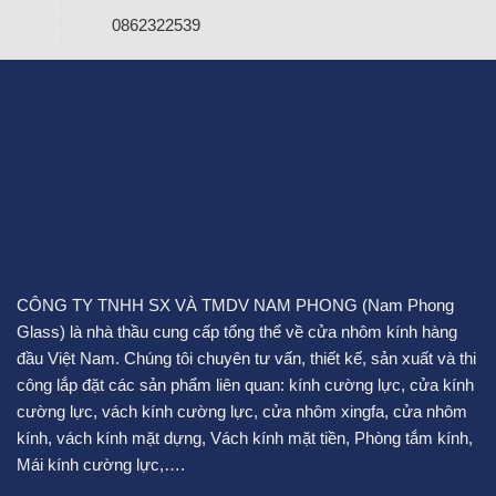
0862322539
CÔNG TY TNHH SX VÀ TMDV NAM PHONG (Nam Phong
Glass) là nhà thầu cung cấp tổng thể về cửa nhôm kính hàng
đầu Việt Nam. Chúng tôi chuyên tư vấn, thiết kế, sản xuất và thi
công lắp đặt các sản phẩm liên quan:
kính cường lực
,
cửa kính
cường lực
,
vách kính cường lực
,
cửa nhôm xingfa
,
cửa nhôm
kính
,
vách kính mặt dựng
,
Vách kính mặt tiền
,
Phòng tắm kính
,
Mái kính cường lực
,….