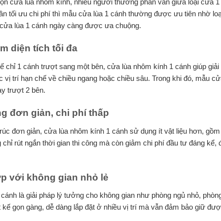
họn
cửa lùa nhôm kính
, nhiều người thường phân vân giữa loại cửa 1
ần tối ưu chi phí thì mẫu cửa lùa 1 cánh thường được ưu tiên nhờ lo
i cửa lùa 1 cánh ngày càng được ưa chuộng.
ệm diện tích tối đa
 kế chỉ 1 cánh trượt sang một bên, cửa lùa nhôm kính 1 cánh giúp giả
c vị trí hạn chế về chiều ngang hoặc chiều sâu. Trong khi đó, mẫu c
y trượt 2 bên.
g đơn giản, chi phí thấp
rúc đơn giản, cửa lùa nhôm kính 1 cánh sử dụng ít vật liệu hơn, gồm
 chỉ rút ngắn thời gian thi công mà còn giảm chi phí đầu tư đáng kể,
p với không gian nhỏ lẻ
 cánh là giải pháp lý tưởng cho không gian như phòng ngủ nhỏ, phòn
t kế gọn gàng, dễ dàng lắp đặt ở nhiều vị trí mà vẫn đảm bảo giữ đượ