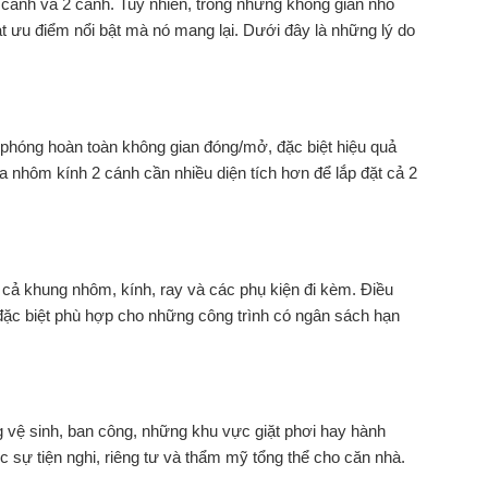
 cánh và 2 cánh. Tuy nhiên, trong những không gian nhỏ
ạt ưu điểm nổi bật mà nó mang lại. Dưới đây là những lý do
i phóng hoàn toàn không gian đóng/mở, đặc biệt hiệu quả
ửa nhôm kính 2 cánh cần nhiều diện tích hơn để lắp đặt cả 2
 cả khung nhôm, kính, ray và các phụ kiện đi kèm. Điều
 đặc biệt phù hợp cho những công trình có ngân sách hạn
g vệ sinh, ban công, những khu vực giặt phơi hay hành
c sự tiện nghi, riêng tư và thẩm mỹ tổng thể cho căn nhà.