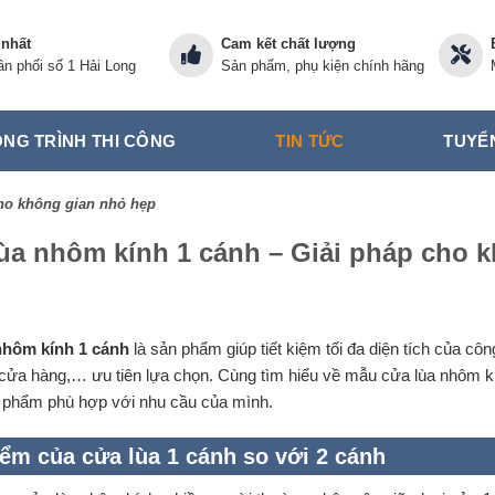
 nhất
Cam kết chất lượng
n phối số 1 Hải Long
Sản phẩm, phụ kiện chính hãng
NG TRÌNH THI CÔNG
TIN TỨC
TUYỂ
cho không gian nhỏ hẹp
ùa nhôm kính 1 cánh – Giải pháp cho 
nhôm kính 1 cánh
là sản phẩm giúp tiết kiệm tối đa diện tích của cô
 cửa hàng,… ưu tiên lựa chọn. Cùng tìm hiểu về mẫu cửa lùa nhôm kín
phẩm phù hợp với nhu cầu của mình.
ểm của cửa lùa 1 cánh so với 2 cánh