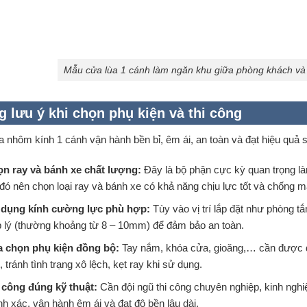
Mẫu cửa lùa 1 cánh làm ngăn khu giữa phòng khách và
 lưu ý khi chọn phụ kiện và thi công
a nhôm kính 1 cánh vận hành bền bỉ, êm ái, an toàn và đạt hiệu quả s
n ray và bánh xe chất lượng:
Đây là bộ phận cực kỳ quan trọng làm
đó nên chọn loại ray và bánh xe có khả năng chịu lực tốt và chống m
 dụng
kính cường lực
phù hợp:
Tùy vào vị trí lắp đặt như phòng t
 lý (thường khoảng từ 8 – 10mm) để đảm bảo an toàn.
 chọn phụ kiện đồng bộ:
Tay nắm, khóa cửa, gioăng,… cần được đ
t, tránh tình trạng xô lệch, kẹt ray khi sử dụng.
 công đúng kỹ thuật:
Cần đội ngũ thi công chuyên nghiệp, kinh ngh
nh xác, vận hành êm ái và đạt độ bền lâu dài.