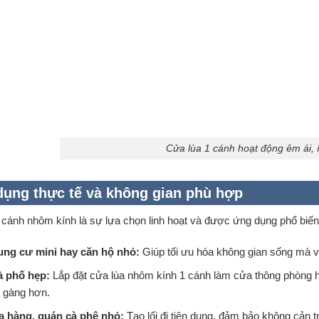
Cửa lùa 1 cánh hoạt động êm ái, í
ụng thực tế và không gian phù hợp
 cánh nhôm kính là sự lựa chọn linh hoạt và được ứng dụng phổ biến
ng cư mini hay căn hộ nhỏ:
Giúp tối ưu hóa không gian sống mà v
 phố hẹp:
Lắp đặt cửa lùa nhôm kính 1 cánh làm cửa thông phòng h
 gàng hơn.
 hàng, quán cà phê nhỏ:
Tạo lối đi tiện dụng, đảm bảo không cản 