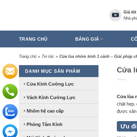
Skip
to
Giá tốt
content
Nhà phâ
TRANG CHỦ
BẢNG GIÁ
CÔ
Trang chủ
»
Tin tức
»
Cửa lùa nhôm kính 1 cánh – Giải pháp 
Cửa l
DANH MỤC SẢN PHẨM
Cửa Kính Cường Lực
Cửa lùa 
Vách Kính Cường Lực
chật hẹp,
Nhôm hệ cao cấp
được sản 
Phòng Tắm Kính
Ưu đi