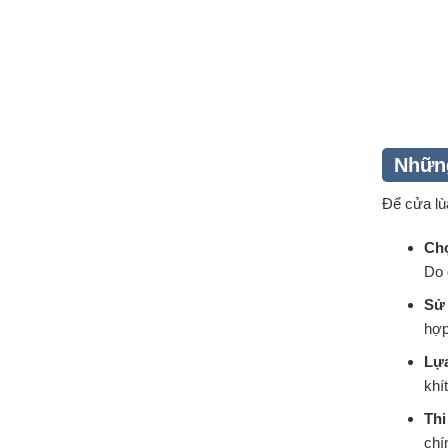
Những
Để cửa lù
Chọ
Do 
Sử
hợp
Lựa
khí
Thi
chí