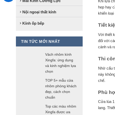
Mái Kính Cường Lực
Khi lựa c
hẹp hay c
Nội ngoại thất kính
khiến loạ
Kính ốp bếp
Tiết ki
Với thiết
đối với cá
TIN TỨC MỚI NHẤT
cánh và ra
Vách nhôm kính
Thi côn
Xingfa: ứng dụng
và kinh nghiệm lựa
Nhờ cấu t
chọn
này không
chế.
TOP 5+ mẫu cửa
nhôm phòng khách
Phù hợ
đẹp, cách chọn
chuẩn
Cửa lùa 1
Top các màu nhôm
lang. Thiế
Xingfa được ưa