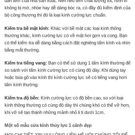
dán tem của nhà sản xuất. Nên nếu tem chất lượng tốt, hình in
không bị mờ, nhòe hay dễ dàng bóc ra, có đầy đủ kiểm định của
bộ công thương thì đó là loại kính cường lực chuẩn.
Kiểm tra bề mặt kính:
Khác với bề mặt các loại kính thông
thường khác, kính cường lực có về mặt hơi gợn và cong. Bạn
có thể kiểm tra dễ dàng bằng cách đặt nghiêng tấm kính và nhìn
bằng mắt thường.
Kiểm tra tiếng vang:
Bạn có thể sử dụng 1 tấm kính thường để
so sánh với tấm kính cường lực có cùng độ dày. Khi dùng tay
hoặc búa gõ vào kính thì kính cường lực sẽ có tiếng vang hơn
tấm kính thường.
Kiểm tra độ bền:
Kính cường lực có độ bền cao, so với loại
kính thông thường có cùng độ dày thì chúng khó có thể vỡ hơn,
khi vỡ sẽ tạo thành những mảnh nhỏ li ti dưới 1cm.
Một số mẫu cửa kính thủy lực 1 cánh đẹp
MỌI CHI TIẾT, XIN VUI LÒNG LIÊN HỆ VỚI CHÚNG TÔI ĐỂ