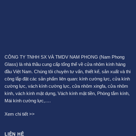
CÔNG TY TNHH SX VÀ TMDV NAM PHONG (Nam Phong
Glass) là nhà thầu cung cấp tổng thể về cửa nhôm kính hàng
đầu Việt Nam. Chúng tôi chuyên tư vấn, thiết kế, sản xuất và thi
công lắp đặt các sản phẩm liên quan:
kính cường lực
,
cửa kính
cường lực
,
vách kính cường lực
,
cửa nhôm xingfa
,
cửa nhôm
kính
,
vách kính mặt dựng
,
Vách kính mặt tiền
,
Phòng tắm kính
,
Mái kính cường lực
,….
Xem chi tiết >>
LIÊN HỆ