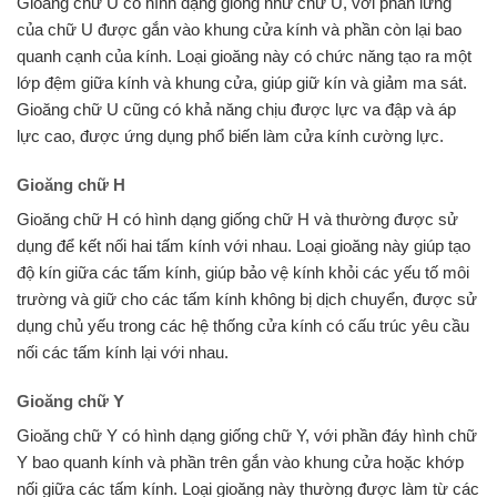
Gioăng chữ U có hình dạng giống như chữ U, với phần lưng
của chữ U được gắn vào khung cửa kính và phần còn lại bao
quanh cạnh của kính. Loại gioăng này có chức năng tạo ra một
lớp đệm giữa kính và khung cửa, giúp giữ kín và giảm ma sát.
Gioăng chữ U cũng có khả năng chịu được lực va đập và áp
lực cao, được ứng dụng phổ biến làm cửa kính cường lực.
Gioăng chữ H
Gioăng chữ H có hình dạng giống chữ H và thường được sử
dụng để kết nối hai tấm kính với nhau. Loại gioăng này giúp tạo
độ kín giữa các tấm kính, giúp bảo vệ kính khỏi các yếu tố môi
trường và giữ cho các tấm kính không bị dịch chuyển, được sử
dụng chủ yếu trong các hệ thống cửa kính có cấu trúc yêu cầu
nối các tấm kính lại với nhau.
Gioăng chữ Y
Gioăng chữ Y có hình dạng giống chữ Y, với phần đáy hình chữ
Y bao quanh kính và phần trên gắn vào khung cửa hoặc khớp
nối giữa các tấm kính. Loại gioăng này thường được làm từ các