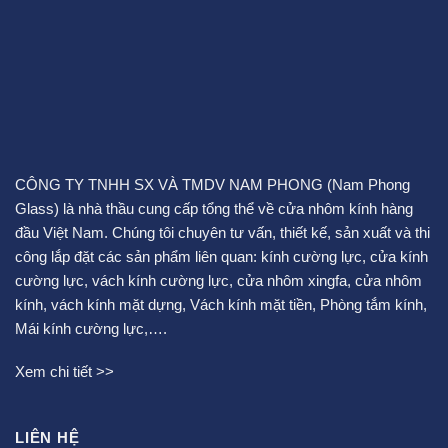
CÔNG TY TNHH SX VÀ TMDV NAM PHONG (Nam Phong
Glass) là nhà thầu cung cấp tổng thể về cửa nhôm kính hàng
đầu Việt Nam. Chúng tôi chuyên tư vấn, thiết kế, sản xuất và thi
công lắp đặt các sản phẩm liên quan:
kính cường lực
,
cửa kính
cường lực
,
vách kính cường lực
,
cửa nhôm xingfa
,
cửa nhôm
kính
,
vách kính mặt dựng
,
Vách kính mặt tiền
,
Phòng tắm kính
,
Mái kính cường lực
,….
Xem chi tiết >>
LIÊN HỆ