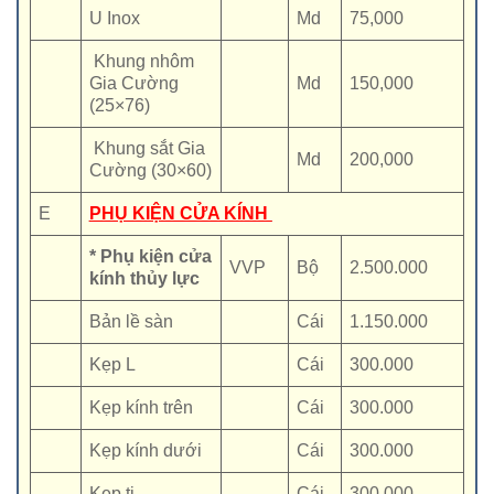
U Inox
Md
75,000
Khung nhôm
Gia Cường
Md
150,000
(25×76)
Khung sắt Gia
Md
200,000
Cường (30×60)
E
PHỤ KIỆN CỬA KÍNH
* Phụ kiện cửa
VVP
Bộ
2.500.000
kính thủy lực
Bản lề sàn
Cái
1.150.000
Kẹp L
Cái
300.000
Kẹp kính trên
Cái
300.000
Kẹp kính dưới
Cái
300.000
Kẹp ti
Cái
300.000