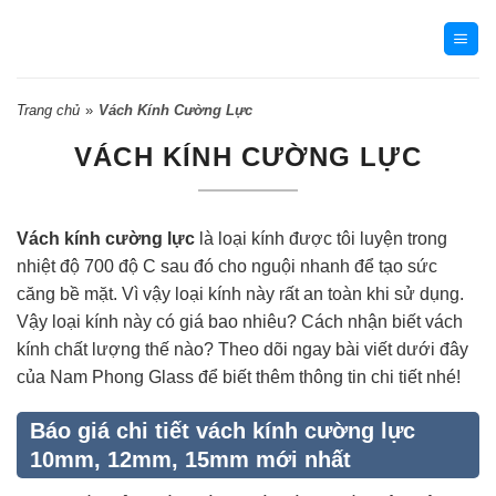
Skip
to
content
Trang chủ
»
Vách Kính Cường Lực
VÁCH KÍNH CƯỜNG LỰC
Vách kính cường lực
là loại kính được tôi luyện trong
nhiệt độ 700 độ C sau đó cho nguội nhanh để tạo sức
căng bề mặt. Vì vậy loại kính này rất an toàn khi sử dụng.
Vậy loại kính này có giá bao nhiêu? Cách nhận biết vách
kính chất lượng thế nào? Theo dõi ngay bài viết dưới đây
của Nam Phong Glass để biết thêm thông tin chi tiết nhé!
Báo giá chi tiết vách kính cường lực
10mm, 12mm, 15mm mới nhất