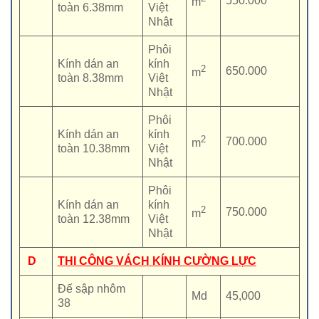
550.000
m
toàn 6.38mm
Việt
Nhật
Phôi
Kính dán an
kính
2
650.000
m
toàn 8.38mm
Việt
Nhật
Phôi
Kính dán an
kính
2
700.000
m
toàn 10.38mm
Việt
Nhật
Phôi
Kính dán an
kính
2
750.000
m
toàn 12.38mm
Việt
Nhật
D
THI CÔNG VÁCH KÍNH CƯỜNG LỰC
Đế sập nhôm
Md
45,000
38