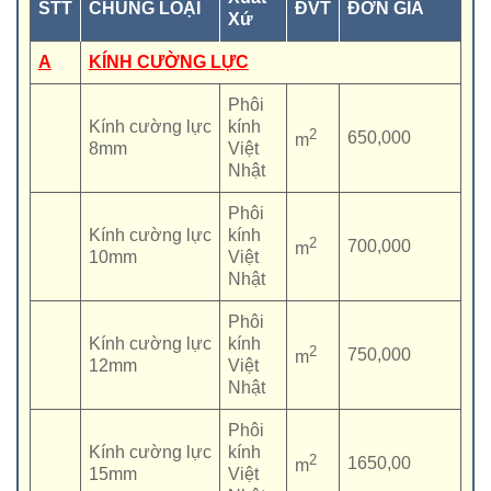
STT
CHỦNG LOẠI
ĐVT
ĐƠN GIÁ
Xứ
A
KÍNH CƯỜNG LỰC
Phôi
Kính cường lực
kính
2
650,000
m
8mm
Việt
Nhật
Phôi
Kính cường lực
kính
2
700,000
m
10mm
Việt
Nhật
Phôi
Kính cường lực
kính
2
750,000
m
12mm
Việt
Nhật
Phôi
Kính cường lực
kính
2
1650,00
m
15mm
Việt