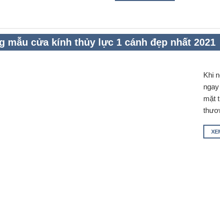
 mẫu cửa kính thủy lực 1 cánh đẹp nhất 2021
Khi n
ngay
mặt t
thươn
XE