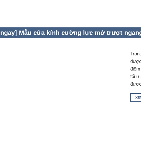
ngay] Mẫu cửa kính cường lực mở trượt ngan
Tron
được
điểm 
tối ư
được
XE