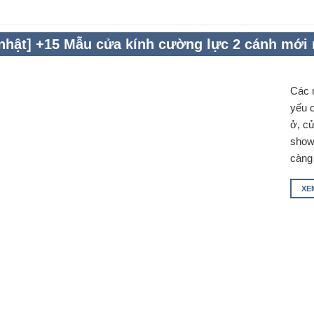
nhật] +15 Mẫu cửa kính cường lực 2 cánh mới 
Các 
yếu 
ở, cử
show
càn
XE