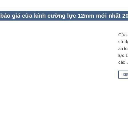
báo giá cửa kính cường lực 12mm mới nhất 2
Cửa 
sử dụ
an to
lực 1
các
XE