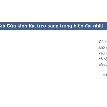
iá Cửa kính lùa treo sang trọng hiện đại nhất
Có th
không
yếu t
cả bộ
cần
XE