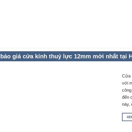
báo giá cửa kính thuỷ lực 12mm mới nhất tại 
Cửa k
với 
công
đến 
này,
XE