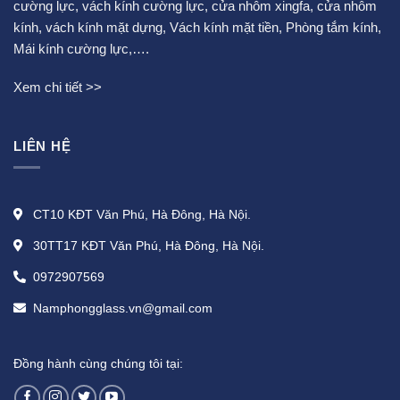
cường lực
,
vách kính cường lực
,
cửa nhôm xingfa
,
cửa nhôm
kính
,
vách kính mặt dựng
,
Vách kính mặt tiền
,
Phòng tắm kính
,
Mái kính cường lực
,….
Xem chi tiết >>
LIÊN HỆ
CT10 KĐT Văn Phú, Hà Đông, Hà Nội.
30TT17 KĐT Văn Phú, Hà Đông, Hà Nội.
0972907569
Namphongglass.vn@gmail.com
Đồng hành cùng chúng tôi tại: