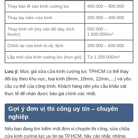
Thay bản lề sàn kính cường lực
450.000 – 900.000
Thay tay nắm cửa kính
200.000 – 400.000
Thay kính vỡ (tùy vào độ dày, kích
550.000 –
thước)
1.500.000/m²
Chỉnh lại cửa kính bị xệ, lệch
300.000 – 600.000
Lắp mới cửa kính cường lực (trọn gói)
Từ 1.200.000/m²
Lưu ý:
Mức giá sửa cửa kính cường lực TPHCM có thể thay
đổi tùy theo khu vực, loại kính (8mm, 10mm, 12mm,…) và yêu
cầu cụ thể của công trình. Khách hàng nên yêu cầu khảo sát
thực tế để nhận được báo giá chính xác nhất.
Gợi ý đơn vị thi công uy tín – chuyên
nghiệp
Nếu bạn đang tìm kiếm một đơn vị chuyên thi công, sửa chữa
cửa kính cường lực uy tín tại TP.HCM, hãy cân nhắc những