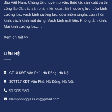
đầu Việt Nam. Chúng tôi chuyên tư vấn, thiết kế, sản xuất và thi
công lắp đặt các sản phẩm liên quan:
kính cường lực
,
cửa kính
cường lực
,
vách kính cường lực
,
cửa nhôm xingfa
,
cửa nhôm
kính
,
vách kính mặt dựng
,
Vách kính mặt tiền
,
Phòng tắm kính
,
Mái kính cường lực
,….
Xem chi tiết >>
LIÊN HỆ
CT10 KĐT Văn Phú, Hà Đông, Hà Nội.
30TT17 KĐT Văn Phú, Hà Đông, Hà Nội.
0972907569
Namphongglass.vn@gmail.com