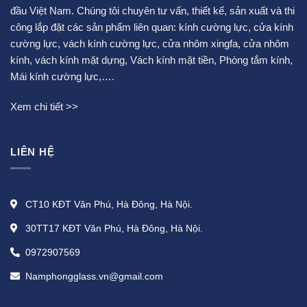
đầu Việt Nam. Chúng tôi chuyên tư vấn, thiết kế, sản xuất và thi
công lắp đặt các sản phẩm liên quan:
kính cường lực
,
cửa kính
cường lực
,
vách kính cường lực
,
cửa nhôm xingfa
,
cửa nhôm
kính
,
vách kính mặt dựng
,
Vách kính mặt tiền
,
Phòng tắm kính
,
Mái kính cường lực
,….
Xem chi tiết >>
LIÊN HỆ
CT10 KĐT Văn Phú, Hà Đông, Hà Nội.
30TT17 KĐT Văn Phú, Hà Đông, Hà Nội.
0972907569
Namphongglass.vn@gmail.com