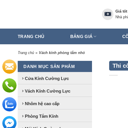
Skip
to
Giá tốt
content
Nhà phâ
TRANG CHỦ
BẢNG GIÁ
CÔ
Trang chủ
»
Vách kính phòng tắm nhỏ
Thi c
DANH MỤC SẢN PHẨM
Cửa Kính Cường Lực
Vách Kính Cường Lực
Nhôm hệ cao cấp
Phòng Tắm Kính