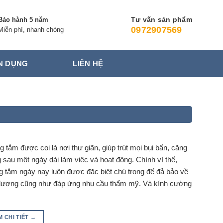
Tư vấn sản phẩm
Bảo hành 5 năm
0972907569
Miễn phí, nhanh chóng
N DỤNG
LIÊN HỆ
 tắm được coi là nơi thư giãn, giúp trút mọi bụi bẩn, căng
 sau một ngày dài làm việc và hoạt động. Chính vì thế,
g tắm ngày nay luôn được đặc biệt chú trọng để đả bảo về
 lượng cũng như đáp ứng nhu cầu thẩm mỹ. Và kính cường
…
M CHI TIẾT
→