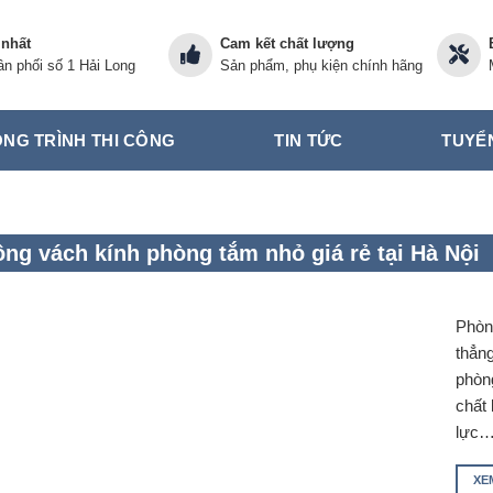
 nhất
Cam kết chất lượng
n phối số 1 Hải Long
Sản phẩm, phụ kiện chính hãng
NG TRÌNH THI CÔNG
TIN TỨC
TUYỂ
ông vách kính phòng tắm nhỏ giá rẻ tại Hà Nội
Phòng
thẳng
phòn
chất
lực
XE