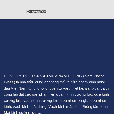
0862322539
CÔNG TY TNHH SX VÀ TMDV NAM PHONG (Nam Phong
Glass) là nhà thầu cung cấp tổng thể về cửa nhôm kính hàng
đầu Việt Nam. Chúng tôi chuyên tư vấn, thiết kế, sản xuất và thi
công lắp đặt các sản phẩm liên quan:
kính cường lực
,
cửa kính
cường lực
,
vách kính cường lực
,
cửa nhôm xingfa
,
cửa nhôm
kính
,
vách kính mặt dựng
,
Vách kính mặt tiền
,
Phòng tắm kính
,
Mái kính cường lực
,….