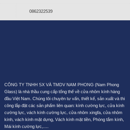
0862322539
CÔNG TY TNHH SX VÀ TMDV NAM PHONG (Nam Phong
Glass) là nhà thầu cung cấp tổng thể về cửa nhôm kính hàng
đầu Việt Nam. Chúng tôi chuyên tư vấn, thiết kế, sản xuất và thi
công lắp đặt các sản phẩm liên quan:
kính cường lực
,
cửa kính
cường lực
,
vách kính cường lực
,
cửa nhôm xingfa
,
cửa nhôm
kính
,
vách kính mặt dựng
,
Vách kính mặt tiền
,
Phòng tắm kính
,
Mái kính cường lực
,….