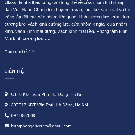
Glass) là nhà thầu cung cấp tổng thể về cửa nhôm kính hàng
đầu Việt Nam. Chúng tôi chuyên tư vấn, thiết kế, sản xuất và thi
công lắp đặt các sản phẩm liên quan:
kính cường lực
,
cửa kính
cường lực
,
vách kính cường lực
,
cửa nhôm xingfa
,
cửa nhôm
kính
,
vách kính mặt dựng
,
Vách kính mặt tiền
,
Phòng tắm kính
,
Mái kính cường lực
,….
Xem chi tiết >>
LIÊN HỆ
CT10 KĐT Văn Phú, Hà Đông, Hà Nội.
30TT17 KĐT Văn Phú, Hà Đông, Hà Nội.
0972907569
Namphongglass.vn@gmail.com