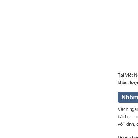
Tại Việt 
khúc, lượ
Nhôm 
Vách ngăn
bách,…. c
với kính, 
Dòng nhôm