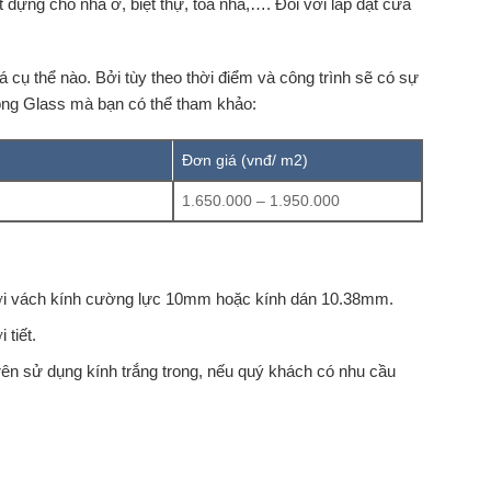
 dựng cho nhà ở, biệt thự, tòa nhà,…. Đối với lắp đặt cửa
 cụ thể nào. Bởi tùy theo thời điểm và công trình sẽ có sự
hong Glass mà bạn có thể tham khảo:
Đơn giá (vnđ/ m2)
1.650.000 – 1.950.000
với vách kính cường lực 10mm hoặc kính dán 10.38mm.
 tiết.
rên sử dụng kính trắng trong, nếu quý khách có nhu cầu