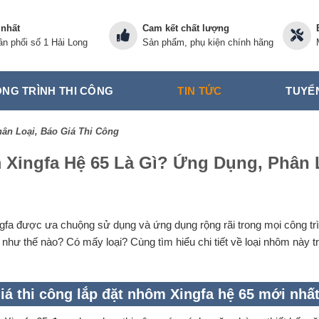
 nhất
Cam kết chất lượng
n phối số 1 Hải Long
Sản phẩm, phụ kiện chính hãng
NG TRÌNH THI CÔNG
TIN TỨC
TUYỂ
ân Loại, Báo Giá Thi Công
Xingfa Hệ 65 Là Gì? Ứng Dụng, Phân L
gfa
được ưa chuộng sử dụng và ứng dụng rộng rãi trong mọi công trì
như thế nào? Có mấy loại? Cùng tìm hiểu chi tiết về loại nhôm này 
iá thi công lắp đặt nhôm Xingfa hệ 65 mới nhấ