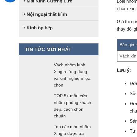
Mái Kính Cường Lực
Loại nhôm
nhôm kính
Nội ngoại thất kính
Giá thi c
Kính ốp bếp
thay đổi 
Báo giá 
TIN TỨC MỚI NHẤT
Vách kí
Vách nhôm kính
Lưu ý:
Xingfa: ứng dụng
và kinh nghiệm lựa
Đơn
chọn
Sử 
TOP 5+ mẫu cửa
nhôm phòng khách
Đơn
đẹp, cách chọn
chu
chuẩn
Sản
Top các màu nhôm
Tư 
Xingfa được ưa