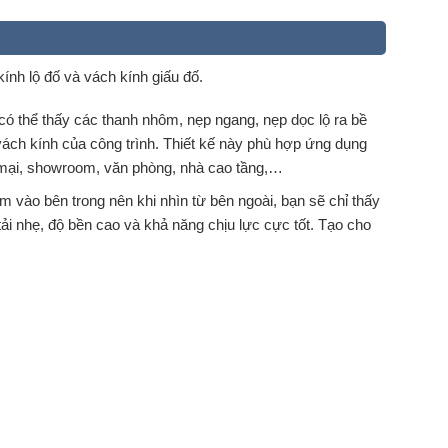
ính lộ đố và vách kính giấu đố.
n có thể thấy các thanh nhôm, nẹp ngang, nẹp dọc lộ ra bề
ách kính của công trình. Thiết kế này phù hợp ứng dụng
ng mại, showroom, văn phòng, nhà cao tầng,…
m vào bên trong nên khi nhìn từ bên ngoài, bạn sẽ chỉ thấy
 tải nhẹ, độ bền cao và khả năng chịu lực cực tốt. Tạo cho