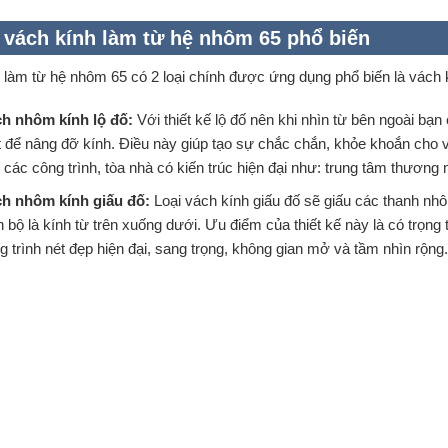
i vách kính làm từ hệ nhôm 65 phổ biến
 làm từ hệ nhôm 65 có 2 loại chính được ứng dụng phổ biến là vách k
h nhôm kính lộ đố:
Với thiết kế lộ đố nên khi nhìn từ bên ngoài bạ
 để nâng đỡ kính. Điều này giúp tạo sự chắc chắn, khỏe khoắn cho v
 các công trình, tòa nhà có kiến trúc hiện đại như: trung tâm thươ
h nhôm kính giấu đố:
Loại vách kính giấu đố sẽ giấu các thanh nhô
n bộ là kính từ trên xuống dưới. Ưu điểm của thiết kế này là có trọng
g trình nét đẹp hiện đại, sang trọng, không gian mở và tầm nhìn rộng.