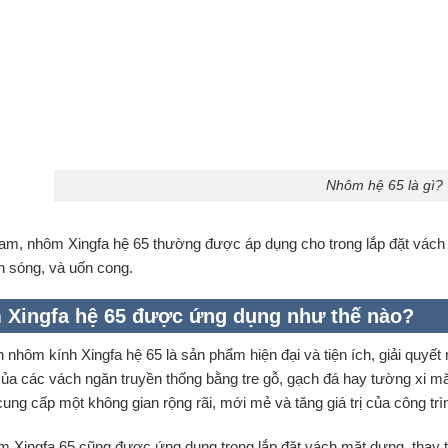
Nhôm hệ 65 là gì?
Nam, nhôm Xingfa hệ 65 thường được áp dụng cho trong lắp đặt vách
n sóng, và uốn cong.
Xingfa hệ 65 được ứng dụng như thế nào?
 nhôm kính Xingfa hệ 65 là sản phẩm hiện đại và tiện ích, giải quyế
ủa các vách ngăn truyền thống bằng tre gỗ, gạch đá hay tường xi
cung cấp một không gian rộng rãi, mới mẻ và tăng giá trị của công trì
 Xingfa 65 cũng được ứng dụng trong lắp đặt vách mặt dựng, thay th