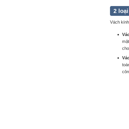
2 loạ
Vách kính
Vác
mặt
cho
Vác
toà
côn