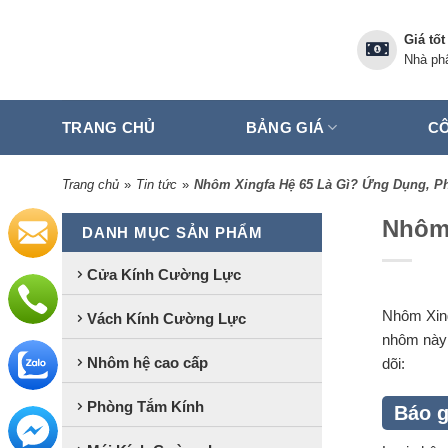
Skip
to
Giá tốt
content
Nhà phâ
TRANG CHỦ
BẢNG GIÁ
CÔ
Trang chủ
»
Tin tức
»
Nhôm Xingfa Hệ 65 Là Gì? Ứng Dụng, Ph
Nhôm 
DANH MỤC SẢN PHẨM
Cửa Kính Cường Lực
Nhôm Xin
Vách Kính Cường Lực
nhôm này 
Nhôm hệ cao cấp
dõi:
Phòng Tắm Kính
Báo g