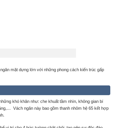
 ngăn mặt dựng lớn với những phong cách kiến trúc gấp
t những khó khăn như: che khuất tầm nhìn, không gian bí
 măng,… Vách ngăn này bao gồm thanh nhôm hệ 65 kết hợp
nh.
ế vị trí cho 4 bức tường chật chội, tạo nên sự độc đáo