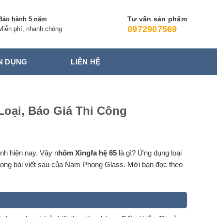
Tư vấn sản phẩm
Bảo hành 5 năm
0972907569
Miễn phí, nhanh chóng
N DỤNG
LIÊN HỆ
oại, Báo Giá Thi Công
nh hiện nay. Vậy n
hôm Xingfa hệ 65
là gì? Ứng dụng loại
trong bài viết sau của Nam Phong Glass. Mời bạn đọc theo
t