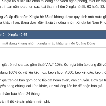
 Xingfa 65 được lựa chọn thi công các vách ngăn phòng, thiết kế mặt
 thì bạn nên lựa chọn các loại thanh nhôm Xingfa hệ 55, 63 hoặc 93.
ông và lắp đặt nhôm Xingfa hệ 65 sẽ không được quy định một mức giá
giá khác nhau. Bảng dưới đây là giá thi công nhôm Xingfa tại Nam P
nhôm Xingfa hệ 65
nh mặt dựng khung nhôm Xingfa nhập khẩu tem đỏ Quảng Đông
 giá trên chưa bao gồm thuế V.A.T 10%. Đơn giá trên áp dụng đối 
dụng 100% ốc vít liên kết Inox, keo silicon A500, keo kết cấu, keo thời
 giá trên đã bao gồm công lắp đặt hoàn thiện, vận chuyển. Đơn giá t
yển sang chủng loại kính khác, xin vui lòng liên hệ để nhận báo giá.
 phẩm bảo hành 24 tháng.
vấn, thiết kế sản phẩm miễn phí.