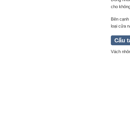
cho không
Bên cạnh 
loại cửa 
Cấu t
Vách nhôm