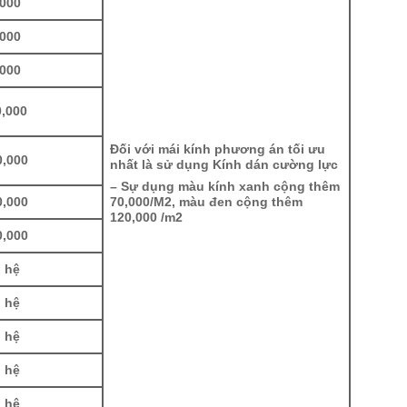
,000
,000
,000
0,000
Đối với mái kính phương án tối ưu
0,000
nhất là sử dụng Kính dán cường lực
– Sự dụng màu kính xanh cộng thêm
70,000/M2, màu đen cộng thêm
0,000
120,000 /m2
0,000
 hệ
 hệ
 hệ
 hệ
 hệ