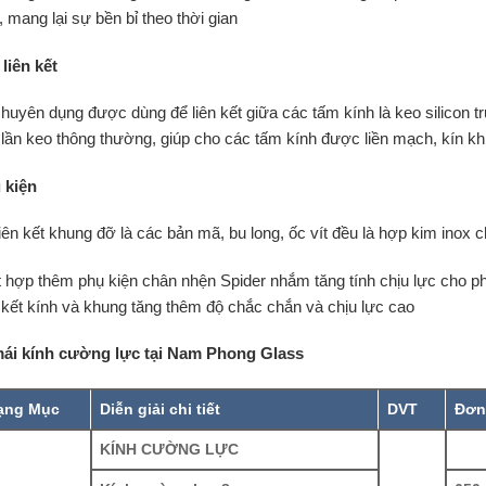
t, mang lại sự bền bỉ theo thời gian
liên kết
chuyên dụng được dùng để liên kết giữa các tấm kính là keo silicon t
 lần keo thông thường, giúp cho các tấm kính được liền mạch, kín kh
 kiện
iên kết khung đỡ là các bản mã, bu long, ốc vít đều là hợp kim inox 
t hợp thêm phụ kiện chân nhện Spider nhắm tăng tính chịu lực cho ph
n kết kính và khung tăng thêm độ chắc chắn và chịu lực cao
mái kính cường lực tại Nam Phong Glass
ạng Mục
Diễn giải chi tiết
DVT
Đơn
KÍNH CƯỜNG LỰC