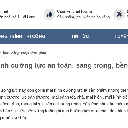
 nhất
Cam kết chất lượng
n phối số 1 Hải Long
Sản phẩm, phụ kiện chính hãng
NG TRÌNH THI CÔNG
TIN TỨC
TUYỂ
g, bền vững vượt thời gian
ính cường lực an toàn, sang trọng, bề
ường lực hay còn gọi là mái kính cường lực là sản phẩm không thế th
ính cường lực sân thượng, mái sảnh tòa nhà, mái hiên , mái kính giế
 công trình, mang lại sự hiện đại, sang trọng, đáp ứng nhu cầu thẩm
m bảo sự siêu bền vững không bị ảnh hưởng bởi mưa gió , đó chính l
g muốn sở hữu.