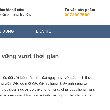
Tư vấn sản phẩm
Bảo hành 5 năm
0972907569
Miễn phí, nhanh chóng
N DỤNG
LIÊN HỆ
n vững vượt thời gian
iếu đối với kiến trúc hiện đại ngày nay, với các hình thức
ng giời. Đều có một đặc điểm chung là lấy ánh sáng tự
 mỹ của con người, có thể chống nóng, chịu lực, chống mưa
à ưu điểm vượt trội từ mái kính cường lực đem lại mà bất