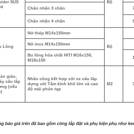
pider SUS
Bộ
04
Chân nhện 3 chân
Chân nhện 4 chân
Nở thép M14x150mm
Nở inox M14x150mm
u Lông
Bộ
Bu lông hóa chất HITI M16x150,
M18x150
àn giáo,
Nhân công kết hợp với xe cẩu lắp
áy cẩu lắp
dựng với Tấm kính khổ lớn và cao
M2
ựng (nếu
độ mái phức tạp
ó)
g báo giá trên đã bao gồm công lắp đặt và phụ kiện phụ như keo