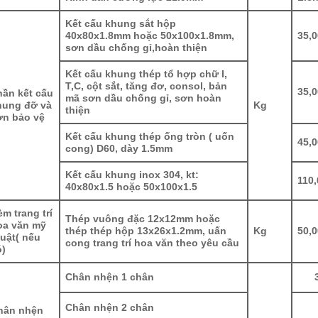
Kết cấu khung sắt hộp
40x80x1.8mm hoặc 50x100x1.8mm,
35,
sơn dầu chống gỉ,hoàn thiện
Kết cấu khung thép tổ hợp chữ I,
T,C, cột sắt, tăng đơ, consol, bản
35,
hần kết cấu
mã sơn dầu chống gỉ, sơn hoàn
hung đỡ và
Kg
thiện
ơn bảo vệ
Kết cấu khung thép ống tròn ( uốn
45,
cong) D60, dày 1.5mm
Kết cấu khung inox 304, kt:
110,
40x80x1.5 hoặc 50x100x1.5
m trang trí
Thép vuông đặc 12x12mm hoặc
oa văn mỹ
thép thép hộp 13x26x1.2mm, uấn
Kg
50,
uật( nếu
cong trang trí hoa văn theo yêu cầu
ó)
Chân nhện 1 chân
Chân nhện 2 chân
45
hân nhện