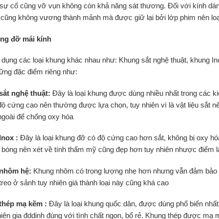
 sự cố cũng vỡ vụn không còn khả năng sát thương. Đối với kính dán
 cũng không vương thành mảnh mà được giữ lại bởi lớp phim nên loạ
ng đỡ mái kính
 dụng các loại khung khác nhau như: Khung sắt nghệ thuật, khung I
ững đặc điểm riêng như:
sắt nghệ thuật:
Đây là loại khung được dùng nhiều nhất trong các kiế
ộ cứng cao nên thường được lựa chọn, tuy nhiên vì là vật liệu sắt n
goài để chống oxy hóa
Inox :
Đây là loại khung đỡ có độ cứng cao hơn sắt, không bị oxy hó
bóng nên xét về tính thẩm mỹ cũng đẹp hơn tuy nhiên nhược điểm là
 nhôm hệ:
Khung nhôm có trọng lượng nhẹ hơn nhưng vẫn đảm bảo độ
treo ở sảnh tuy nhiên giá thành loại này cũng khá cao
thép mạ kẽm :
Đây là loại khung quốc dân, được dùng phổ biến nhất
hiên gia đddinh đúng với tình chất ngon, bổ rẻ. Khung thép được mạ