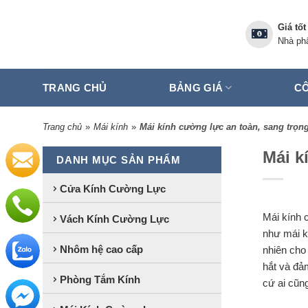
Skip
to
Giá tốt
content
Nhà phâ
TRANG CHỦ
BẢNG GIÁ
CÔ
Trang chủ
»
Mái kính
»
Mái kính cường lực an toàn, sang trọn
Mái k
DANH MỤC SẢN PHẨM
Cửa Kính Cường Lực
Mái kính c
Vách Kính Cường Lực
như mái k
Nhôm hệ cao cấp
nhiên cho
hắt và đả
Phòng Tắm Kính
cứ ai cũn