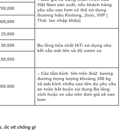
Việt Nam sản xuất, nếu khách hàng
700,000
yêu cầu cao hơn có thể sử dụng
thương hiệu Kinlong, Jixin, VVP (
Thái lan nhập khẩu)
900,000
15,000
30,000
Bu lông hóa chất HiTi sử dụng cho
kết cấu mái lớn và độ vươn xa
150,000
– Các tấm kính lớn trên 3m2 tương
đương trọng lượng khoảng 100 kg
và mái kính chiều cao lớn do yêu cầu
300,000
an toàn bắt buộc sử dụng Ba lăng
xích hoặc xe cẩu nên đơn giá sẽ cao
hơn
, ốc vít chống gỉ