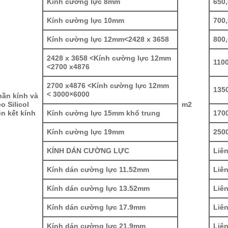
Kính cường lực 8mm
650
Kính cường lực 10mm
700
Kính cường lực 12mm<2428 x 3658
800
2428 x 3658 <Kính cường lực 12mm
110
<2700 x4876
2700 x4876 <Kính cường lực 12mm
135
< 3000×6000
hần kính và
o Silicol
m
2
ên kết kính
Kính cường lực 15mm khổ trung
170
Kính cường lực 19mm
250
KÍNH DÁN CƯỜNG LỰC
Liên
Kính dán cường lực 11.52mm
Liên
Kính dán cường lực 13.52mm
Liên
Kính dán cường lực 17.9mm
Liên
Kính dán cường lực 21.9mm
Liên