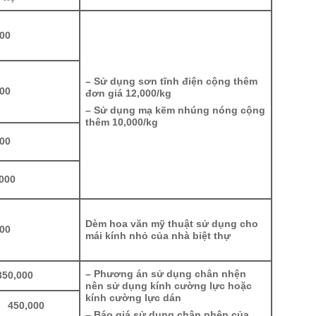
000
– Sử dụng sơn tĩnh điện cộng thêm
000
đơn giá 12,000/kg
– Sử dụng mạ kẽm nhúng nóng cộng
thêm 10,000/kg
000
000
Dèm hoa văn mỹ thuật sử dụng cho
000
mái kính nhỏ của nhà biệt thự
– Phương án sử dụng chân nhện
350,000
nên sử dụng kính cường lực hoặc
kính cường lực dán
0,000
– Báo giá sử dụng chân nhện của