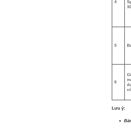
4
S
3
5
B
Gi
m
6
d
c
Lưu ý:
Bản