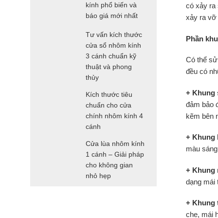
kính phổ biến và
có xảy ra
báo giá mới nhất
xảy ra vỡ
Tư vấn kích thước
Phần khu
cửa sổ nhôm kính
3 cánh chuẩn kỹ
Có thể sử
thuật và phong
đều có nh
thủy
+ Khung 
Kích thước tiêu
đảm bảo đ
chuẩn cho cửa
kẽm bên n
chính nhôm kính 4
cánh
+ Khung 
Cửa lùa nhôm kính
màu sáng 
1 cánh – Giải pháp
cho không gian
+ Khung
nhỏ hẹp
dạng mái 
+ Khung 
che, mái 