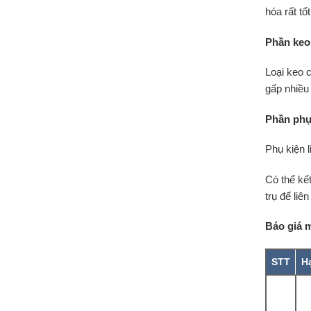
hóa rất tố
Phần keo 
Loại keo 
gấp nhiều
Phần phụ
Phụ kiện l
Có thể kế
trụ để liê
Báo giá 
STT
H