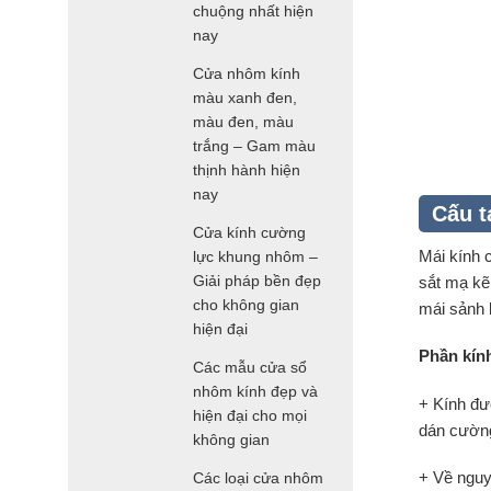
chuộng nhất hiện
nay
Cửa nhôm kính
màu xanh đen,
màu đen, màu
trắng – Gam màu
thịnh hành hiện
nay
Cấu t
Cửa kính cường
Mái kính 
lực khung nhôm –
Giải pháp bền đẹp
sắt mạ kẽ
cho không gian
mái sảnh k
hiện đại
Phần kín
Các mẫu cửa sổ
nhôm kính đẹp và
+ Kính đư
hiện đại cho mọi
dán cường
không gian
+ Về nguy
Các loại cửa nhôm