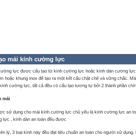
ạo mái kính cường lực
cường lực được cấu tạo từ kính cường lực hoặc kính dán cường lực 
m hoặc khung inox để tạo ra một kết cấu chặt chẽ và vững chắc. Mái 
ính cường lực, tất cả đều có cấu tạo tương tự bởi 2 thành phần chính
h mái
ợc sử dụng cho mái kính cường lực chủ yếu là kính cường lực an t
 lực , kính dán an toàn đều được
ên lý, 3 loại kính này đều đạt tiêu chuẩn an toàn cho người sử dụng.