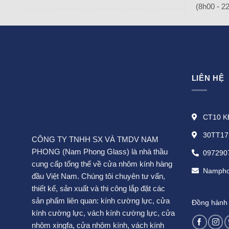
(8h00 - 2
LIÊN HỆ
CT10 KĐ
30TT17 
CÔNG TY TNHH SX VÀ TMDV NAM
PHONG (Nam Phong Glass) là nhà thầu
097290
cung cấp tổng thể về cửa nhôm kính hàng
Nampho
đầu Việt Nam. Chúng tôi chuyên tư vấn,
thiết kế, sản xuất và thi công lắp đặt các
sản phẩm liên quan:
kính cường lực
,
cửa
Đồng hành c
kính cường lực
,
vách kính cường lực
,
cửa
nhôm xingfa
,
cửa nhôm kính
,
vách kính