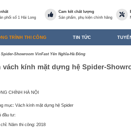
 nhất
Cam kết chất lượng
n phối số 1 Hải Long
Sản phẩm, phụ kiện chính hãng
NG TRÌNH THI CÔNG
TIN TỨC
TUYỂ
ệ Spider-Showroom VinFast Yên Nghĩa-Hà Đông
 vách kính mặt dựng hệ Spider-Showr
NG CHÍNH HÀ NỘI
g mục: Vách kính mặt dựng hệ Spider
 đầu tư:
 chỉ: Năm thi công: 2018