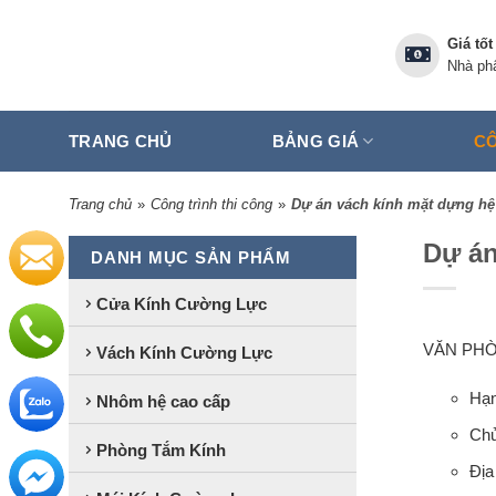
Skip
to
Giá tốt
content
Nhà phâ
TRANG CHỦ
BẢNG GIÁ
CÔ
Trang chủ
»
Công trình thi công
»
Dự án vách kính mặt dựng h
Dự án
DANH MỤC SẢN PHẨM
Cửa Kính Cường Lực
VĂN PHÒ
Vách Kính Cường Lực
Hạn
Nhôm hệ cao cấp
Chủ
Phòng Tắm Kính
Địa