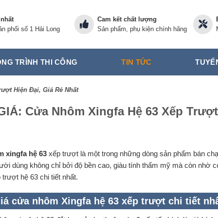
 nhất
Cam kết chất lượng
n phối số 1 Hải Long
Sản phẩm, phụ kiện chính hãng
NG TRÌNH THI CÔNG
TIN TỨC
TUYỂ
ượt Hiện Đại, Giá Rẻ Nhất
IÁ: Cửa Nhôm Xingfa Hệ 63 Xếp Trượt 
 xingfa hệ 63
xếp trượt là một trong những dòng sản phẩm bán ch
gười dùng không chỉ bởi độ bền cao, giàu tính thẩm mỹ mà còn nhờ có
 trượt hệ 63 chi tiết nhất.
iá cửa nhôm Xingfa hệ 63 xếp trượt chi tiết nh