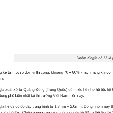
Nhôm Xingfa hệ 63 là 
g kê từ một số đơn vị thi công, khoảng 70 – 80% khách hàng khi có 
fa.
fa xuất xứ từ Quảng Đông (Trung Quốc) có nhiều hệ như hệ 55, hệ 6
ụng phổ biến nhất tại thị trường Việt Nam hiện nay.
fa hệ 63 có độ dày trung bình từ 1.8mm – 2.0mm. Dòng nhôm này thí
ng ô chờ lớn. Chiều ngang của cửa nhôm xingfa hệ 63 có thể lên tới 