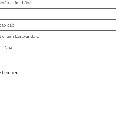
 khẩu chính hãng
 cao cấp
t chuẩn Eurowindow.
 – Nhật.
tiêu biểu: