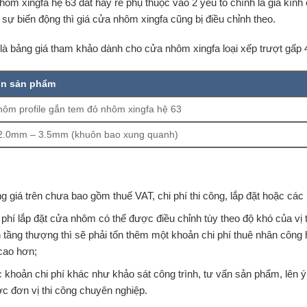
ôm xingfa hệ 63 đắt hay rẻ phụ thuộc vào 2 yếu tố chính là giá kính c
sự biến động thì giá cửa nhôm xingfa cũng bị điều chỉnh theo.
là bảng giá tham khảo dành cho cửa nhôm xingfa loại xếp trượt gấp 
in sản phẩm
ôm profile gắn tem đỏ nhôm xingfa hệ 63
 2.0mm – 3.5mm (khuôn bao xung quanh)
g giá trên chưa bao gồm thuế VAT, chi phí thi công, lắp đặt hoặc các l
 phí lắp đặt cửa nhôm có thể được điều chỉnh tùy theo độ khó của vị 
n tầng thượng thì sẽ phải tốn thêm một khoản chi phí thuê nhân công 
cao hơn;
 khoản chi phí khác như khảo sát công trình, tư vấn sản phẩm, lên 
c đơn vị thi công chuyên nghiệp.