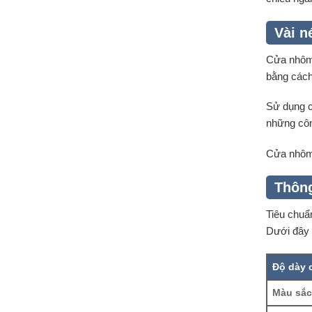
Vài n
Cửa nhôm 
bằng cách
Sử dụng c
những côn
Cửa nhôm 
Thông
Tiêu chuẩ
Dưới đây l
Độ dày 
Màu sắc