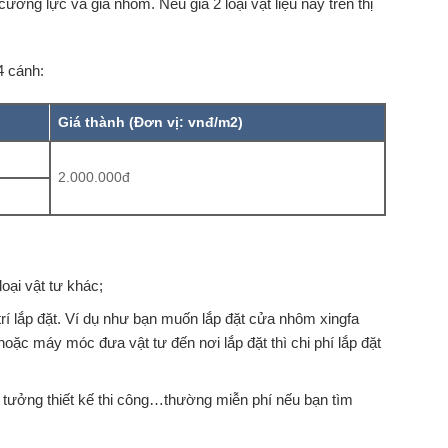
ường lực và giá nhôm. Nếu giá 2 loại vật liệu này trên thị
4 cánh:
Giá thành (Đơn vị: vnđ/m
2
)
2.000.000đ
oại vật tư khác;
trí lắp đặt. Ví dụ như bạn muốn lắp đặt cửa nhôm xingfa
hoặc máy móc đưa vật tư đến nơi lắp đặt thì chi phí lắp đặt
ý tưởng thiết kế thi công…thường miễn phí nếu bạn tìm