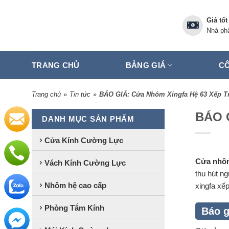
Skip
to
Giá tốt
content
Nhà phâ
TRANG CHỦ
BẢNG GIÁ
CÔ
Trang chủ
»
Tin tức
»
BÁO GIÁ: Cửa Nhôm Xingfa Hệ 63 Xếp Tr
BÁO G
DANH MỤC SẢN PHẨM
Cửa Kính Cường Lực
Cửa nhôm
Vách Kính Cường Lực
thu hút n
Nhôm hệ cao cấp
xingfa xếp
Phòng Tắm Kính
Báo g