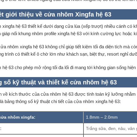
ét giới thiệu về cửa nhôm Xingfa hệ 63
xingfa hệ 63 thiết kế dưới dạng cửa lùa (xếp trượt) nhiều cánh có 
 giáp nối khung nhôm profile xingfa hệ 63 với kính cường lực hoặc k
ửa nhôm xingfa hệ 63 không chỉ giúp tiết kiệm tối đa diện tích mà cò
g trình có thiết kế ô chờ lớn như khách sạn, biệt thự, resort nghỉ d
hệ 63 cho phép mở rộng tối đa lối đi mang tới không gian sống hiện đ
 số kỹ thuật và thiết kế cửa nhôm hệ 63
n về kích thước của cửa nhôm hệ 63 được tính toán kỹ lưỡng nhằm tạ
à bảng thông số kỹ thuật chi tiết của cửa nhôm xingfa hệ 63:
cửa nhôm xingfa:
1.8mm – 2.0mm
:
Trắng sữa, đen, nâu, vân 