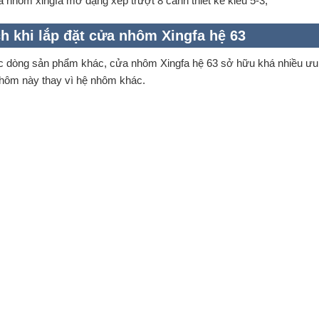
 nhôm xingfa mở dạng xếp trượt 8 cánh thiết kế kiểu 5-3;
ch khi lắp đặt cửa nhôm Xingfa hệ 63
c dòng sản phẩm khác, cửa nhôm Xingfa hệ 63 sở hữu khá nhiều ưu đ
hôm này thay vì hệ nhôm khác.