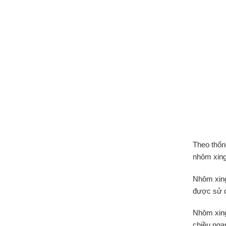
Theo thốn
nhôm xing
Nhôm xing
được sử d
Nhôm xing
chiều nga