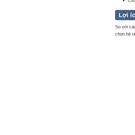
Cửa
Lợi í
So với cá
chọn hệ n