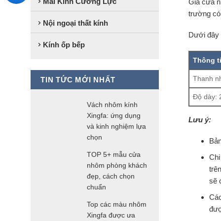
Mái Kính Cường Lực
Giá cửa nh
trường có 
Nội ngoại thất kính
Dưới đây 
Kính ốp bếp
Thông t
Thanh nh
TIN TỨC MỚI NHẤT
Độ dày:
Vách nhôm kính
Xingfa: ứng dụng
Lưu ý:
và kinh nghiệm lựa
chọn
Bản
TOP 5+ mẫu cửa
Chi
nhôm phòng khách
trê
đẹp, cách chọn
sẽ 
chuẩn
Các
Top các màu nhôm
đượ
Xingfa được ưa