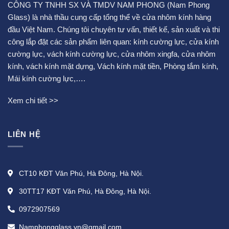
CÔNG TY TNHH SX VÀ TMDV NAM PHONG (Nam Phong
Glass) là nhà thầu cung cấp tổng thể về cửa nhôm kính hàng
đầu Việt Nam. Chúng tôi chuyên tư vấn, thiết kế, sản xuất và thi
công lắp đặt các sản phẩm liên quan:
kính cường lực
,
cửa kính
cường lực
,
vách kính cường lực
,
cửa nhôm xingfa
,
cửa nhôm
kính
,
vách kính mặt dựng
,
Vách kính mặt tiền
,
Phòng tắm kính
,
Mái kính cường lực
,….
Xem chi tiết >>
LIÊN HỆ
CT10 KĐT Văn Phú, Hà Đông, Hà Nội.
30TT17 KĐT Văn Phú, Hà Đông, Hà Nội.
0972907569
Namphongglass.vn@gmail.com