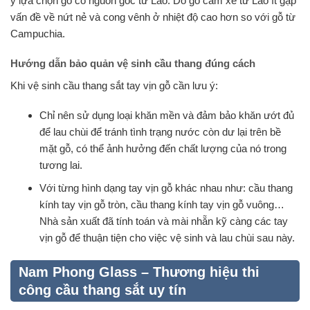
ý lựa chọn gỗ có nguồn gốc từ Lào. Do gỗ căm xe từ Lào ít gặp
vấn đề về nứt nẻ và cong vênh ở nhiệt độ cao hơn so với gỗ từ
Campuchia.
Hướng dẫn bảo quản vệ sinh cầu thang đúng cách
Khi vệ sinh cầu thang sắt tay vịn gỗ cần lưu ý:
Chỉ nên sử dụng loại khăn mền và đảm bảo khăn ướt đủ
để lau chùi để tránh tình trạng nước còn dư lại trên bề
mặt gỗ, có thể ảnh hưởng đến chất lượng của nó trong
tương lai.
Với từng hình dạng tay vịn gỗ khác nhau như: cầu thang
kính tay vịn gỗ tròn, cầu thang kính tay vịn gỗ vuông…
Nhà sản xuất đã tính toán và mài nhẵn kỹ càng các tay
vịn gỗ để thuận tiện cho việc vệ sinh và lau chùi sau này.
Nam Phong Glass – Thương hiệu thi
công cầu thang sắt uy tín