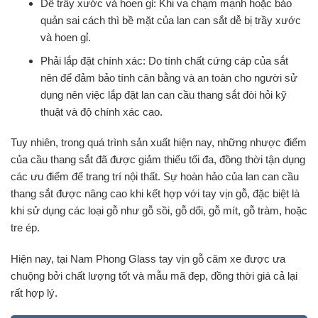
Dễ trầy xước và hoen gỉ: Khi va chạm mạnh hoặc bảo
quản sai cách thì bề mặt của lan can sắt dễ bị trầy xước
và hoen gỉ.
Phải lắp đặt chính xác: Do tính chất cứng cáp của sắt
nên để đảm bảo tính cân bằng và an toàn cho người sử
dụng nên việc lắp đặt lan can cầu thang sắt đòi hỏi kỹ
thuật và độ chính xác cao.
Tuy nhiên, trong quá trình sản xuất hiện nay, những nhược điểm
của cầu thang sắt đã được giảm thiểu tối đa, đồng thời tận dụng
các ưu điểm để trang trí nội thất. Sự hoàn hảo của lan can cầu
thang sắt được nâng cao khi kết hợp với tay vịn gỗ, đặc biệt là
khi sử dụng các loại gỗ như gỗ sồi, gỗ dổi, gỗ mít, gỗ tràm, hoặc
tre ép.
Hiện nay, tại Nam Phong Glass tay vịn gỗ căm xe được ưa
chuộng bởi chất lượng tốt và mẫu mã đẹp, đồng thời giá cả lại
rất hợp lý.