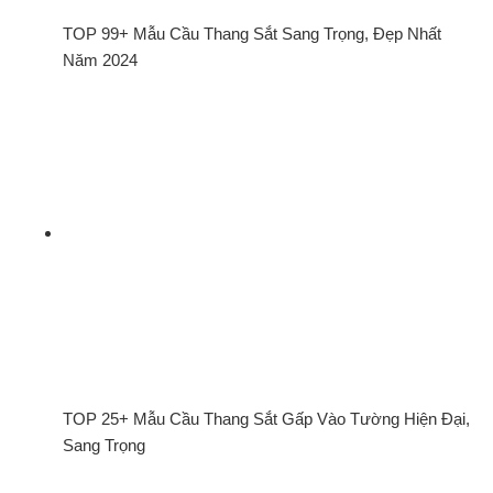
TOP 99+ Mẫu Cầu Thang Sắt Sang Trọng, Đẹp Nhất
Năm 2024
TOP 25+ Mẫu Cầu Thang Sắt Gấp Vào Tường Hiện Đại,
Sang Trọng