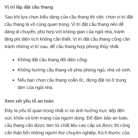
Vị trí lắp đặt cầu thang
Sau khi lựa chọn kiểu dáng của cầu thang thì việc chọn vị trí đặt
cầu thang là vô cùng quan trọng. Vị trí đặt cầu thang nên dễ
dàng di chuyển, phù hợp với không gian của ngôi nhà, tránh
lãng phí diện tích không cần thiết. Vị trí đặt cầu thang cũng cần
tránh những vị trí sau, để cầu thang hợp phong thủy nhất.
Không đặt cầu thang đối diện cổng.
Không hướng cầu thang về phía phòng ngủ, nhà vệ sinh.
Nếu bạn chọn cầu thang xoắn ốc, đừng đặt nó ở trung
tâm của ngôi nhà.
Xem xét yếu tố an toàn
Đây là yếu tố quan trọng nhất vì nó ảnh hưởng trực tiếp đến
sức khỏe và tính mạng của người dùng. Để đảm bảo an toàn,
cầu thang cần được làm từ chất liệu cao cấp và được thi công
cẩn thận bởi những người thợ chuyên nghiệp. Kích thước của