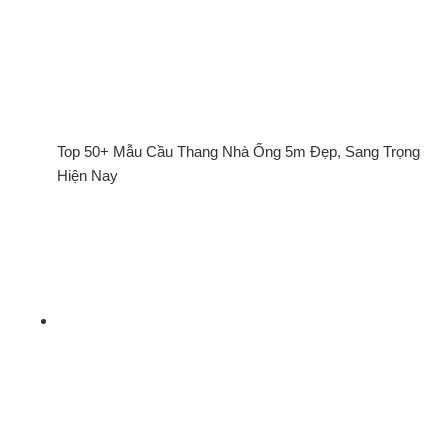
Top 50+ Mẫu Cầu Thang Nhà Ống 5m Đẹp, Sang Trọng
Hiện Nay