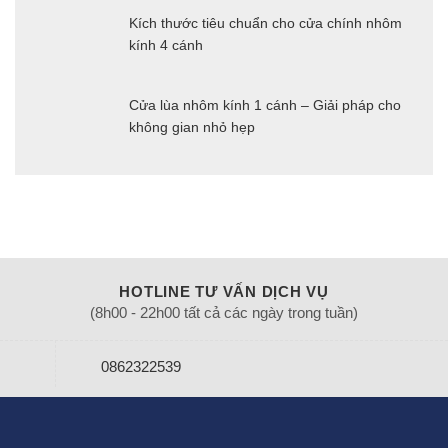
Kích thước tiêu chuẩn cho cửa chính nhôm
kính 4 cánh
Cửa lùa nhôm kính 1 cánh – Giải pháp cho
không gian nhỏ hẹp
HOTLINE TƯ VẤN DỊCH VỤ
(8h00 - 22h00 tất cả các ngày trong tuần)
0862322539