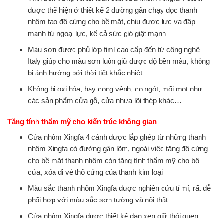
được thể hiện ở thiết kế 2 đường gân chạy dọc thanh
nhôm tạo độ cứng cho bề mặt, chịu được lực va đập
mạnh từ ngoại lực, kể cả sức gió giật mạnh
Màu sơn được phủ lớp fiml cao cấp đến từ công nghệ
Italy giúp cho màu sơn luôn giữ được độ bền màu, không
bị ảnh hưởng bởi thời tiết khắc nhiệt
Không bị oxi hóa, hay cong vênh, co ngót, mối mọt như
các sản phẩm cửa gỗ, cửa nhựa lõi thép khác…
Tăng tính thẩm mỹ cho kiến trúc không gian
Cửa nhôm Xingfa 4 cánh được lắp ghép từ những thanh
nhôm Xingfa có đường gân lõm, ngoài việc tăng độ cứng
cho bề mặt thanh nhôm còn tăng tính thẩm mỹ cho bộ
cửa, xóa đi vẻ thô cứng của thanh kim loại
Màu sắc thanh nhôm Xingfa được nghiên cứu tỉ mỉ, rất dễ
phối hợp với màu sắc sơn tường và nội thất
Cửa nhôm Xingfa được thiết kế đan xen giữ thói quen