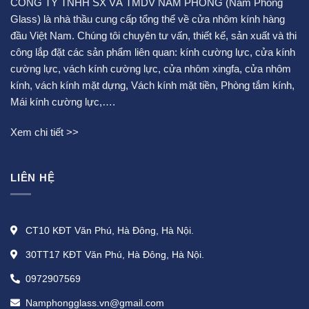
CÔNG TY TNHH SX VÀ TMDV NAM PHONG (Nam Phong
Glass) là nhà thầu cung cấp tổng thể về cửa nhôm kính hàng
đầu Việt Nam. Chúng tôi chuyên tư vấn, thiết kế, sản xuất và thi
công lắp đặt các sản phẩm liên quan:
kính cường lực
,
cửa kính
cường lực
,
vách kính cường lực
,
cửa nhôm xingfa
,
cửa nhôm
kính
,
vách kính mặt dựng
,
Vách kính mặt tiền
,
Phòng tắm kính
,
Mái kính cường lực
,….
Xem chi tiết >>
LIÊN HỆ
CT10 KĐT Văn Phú, Hà Đông, Hà Nội.
30TT17 KĐT Văn Phú, Hà Đông, Hà Nội.
0972907569
Namphongglass.vn@gmail.com