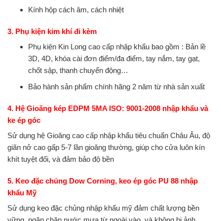
Kính hộp cách âm, cách nhiệt
3. Phụ kiện kim khí đi kèm
Phụ kiện Kin Long cao cấp nhập khẩu bao gồm : Bản lề
3D, 4D, khóa cài đơn điểm/đa điểm, tay nắm, tay gạt,
chốt sập, thanh chuyển động…
Bảo hành sản phẩm chính hãng 2 năm từ nhà sản xuất
4. Hệ Gioăng kép EDPM 5MA ISO: 9001-2008 nhập khẩu và
ke ép góc
Sử dụng hệ Gioăng cao cấp nhập khẩu tiêu chuẩn Châu Âu, độ
giãn nở cao gấp 5-7 lần gioăng thường, giúp cho cửa luôn kín
khít tuyệt đối, và đảm bảo độ bền
5. Keo đặc chủng Dow Corning, keo ép góc PU 88 nhập
khẩu Mỹ
Sử dụng keo đặc chủng nhập khẩu mỹ đảm chất lượng bền
vững, ngăn chặn nước mưa từ ngoài vào, và không bị ảnh