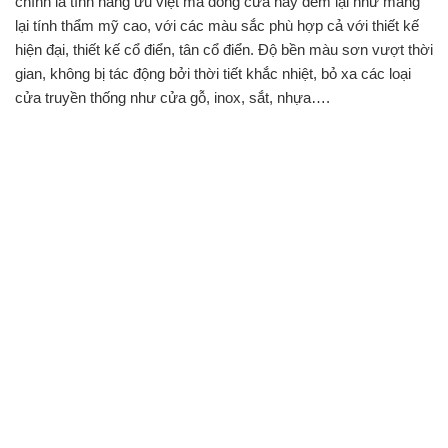
chính là tính năng ưu việt mà dòng cửa này đem lại như mang
lại tính thẩm mỹ cao, với các màu sắc phù hợp cả với thiết kế
hiện đại, thiết kế cổ điển, tân cổ điển. Độ bền màu sơn vượt thời
gian, không bị tác động bởi thời tiết khắc nhiệt, bỏ xa các loại
cửa truyền thống như cửa gỗ, inox, sắt, nhựa….